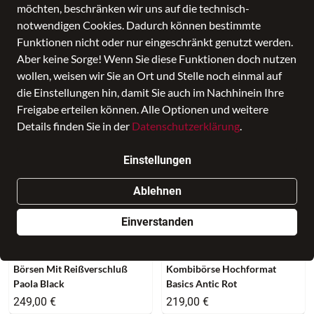
SALE
Altersgruppe
Farbe
möchten, beschränken wir uns auf die technisch-
notwendigen Cookies. Dadurch können bestimmte
Funktionen nicht oder nur eingeschränkt genutzt werden.
91 Produkte
Aber keine Sorge! Wenn Sie diese Funktionen doch nutzen
wollen, weisen wir Sie an Ort und Stelle noch einmal auf
die Einstellungen hin, damit Sie auch im Nachhinein Ihre
Freigabe erteilen können. Alle Optionen und weitere
Details finden Sie in der
Datenschutzerklärung
.
Einstellungen
Ablehnen
Einverstanden
NEU
NEU
AIGNER
AIGNER
Börsen Mit Reißverschluß
Kombibörse Hochformat
Paola Black
Basics Antic Rot
249,00 €
219,00 €