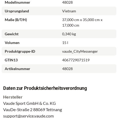
Modellnummer
48028
Stadtbegleiter - für Schule, Uni und Büroalltag. Diese Tasche
wurde wasser- und schmutzabweisend ausgerüstet.
Ursprungsland
Vietnam
Maße (B/T/H)
37,000 cm x 35,000 cm x
übersichtliches Hauptfach, Notebookfach für 13,3'' 33 x
17,000 cm
23 x 2,5 cm, komfortable Organizerunterteilung,
Gewicht
0,340 kg
Keyholder und Stifthalter im Hauptfach, Front-Tasche
mit Reißverschluss, hinteres Reißverschluss-Fach,
Volumen
15 l
Tragegriff auf Rückseite, seitliche Kompressionsgurte,
Produktgruppe-ID
vaude_CityMessenger
bequemer, weich gepolsterter Rücken, Schulterträger
GTIN13
4067729071519
gepolstert, längenverstellbar, leichter, abnehmbarer
Hüftgurt, Blinklichthalter
Artikelnummer
48028
übersichtliches Hauptfach
Notebookfach für 13,3'' 33 x 23 x 2,5 cm
komfortable Organizerunterteilung
Daten zur Produktsicherheitsverordnung
Keyholder und Stifthalter im Hauptfach
Hersteller
Vaude Sport GmbH & Co. KG
VauDe-Straße 2 88069 Tettnang
support@service.vaude.com