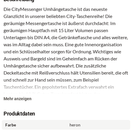
Die CityMessenger Umhängetasche ist das neueste
Glanzlicht in unserer beliebten City-Taschenreihe! Die
geräumige Messengertasche ist äußerst durchdacht: Im
geräumigen Hauptfach mit 15 Liter Volumen passen
Unterlagen bis DIN A4, die Getränkeflasche und alles weitere,
was im Alltag dabei sein muss. Eine gute Innenorganisation
und ein Schlüsselhalter sorgen für Ordnung. Wichtiges wie
Ausweis und Bargeld sind im Geheimfach am Rücken der
Umhängetasche sicher aufbewahrt. Die zusätzliche
Deckeltasche mit Reißverschluss hält Utensilien bereit, die oft
und schnell zur Hand sein müssen, zum Beispiel
Taschentücher. Ein gepolstertes Extrafach verwahrt ein
Laptop bis 13,3'. Guten Tragekomfort bieten der
Mehr anzeigen
verrutschsichere 3-Punkt Gurt für Fahrradpendler*innen und
der längenverstellbare Schultergurt mit weichem
Produktdaten
Tragepolster. Die Blinklicht-Schlaufe auf der Vorderseite ist
eine zusätzliche Ergänzung für Fahrradpendelnde. Die
Farbe
heron
CityMessenger Umhängetasche ist rundherum der perfekte