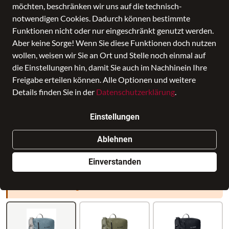
möchten, beschränken wir uns auf die technisch-
notwendigen Cookies. Dadurch können bestimmte
Funktionen nicht oder nur eingeschränkt genutzt werden.
Aber keine Sorge! Wenn Sie diese Funktionen doch nutzen
wollen, weisen wir Sie an Ort und Stelle noch einmal auf
die Einstellungen hin, damit Sie auch im Nachhinein Ihre
Freigabe erteilen können. Alle Optionen und weitere
Details finden Sie in der
Datenschutzerklärung
.
CityMessenger, heron
Preis
100,00 €
Einstellungen
inkl. MwSt., Versand
GRATIS
Verkauf durch
Fellmer Online
in Dellwig Fellmer
Ablehnen
Filiale auswählen
Einverstanden
Nur noch weniger als 3 Artikel im Geschäft vorhanden.