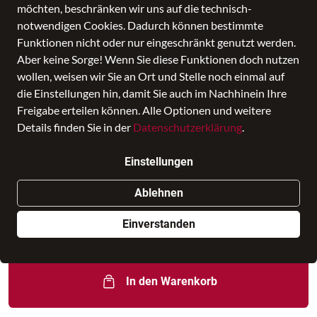
möchten, beschränken wir uns auf die technisch-
notwendigen Cookies. Dadurch können bestimmte
Funktionen nicht oder nur eingeschränkt genutzt werden.
Aber keine Sorge! Wenn Sie diese Funktionen doch nutzen
wollen, weisen wir Sie an Ort und Stelle noch einmal auf
die Einstellungen hin, damit Sie auch im Nachhinein Ihre
Freigabe erteilen können. Alle Optionen und weitere
Details finden Sie in der
Datenschutzerklärung
.
Next Beautycase
Einstellungen
Preis
159,95 €
inkl. MwSt., Versand
GRATIS
Ablehnen
Nur noch weniger als 3 Artikel im Geschäft vorhanden.
Einverstanden
Dieses Produkt ist nur online verfügbar
In den Warenkorb