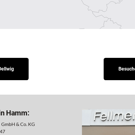
ellwig
Besuche
 in Hamm:
 GmbH & Co. KG
 47