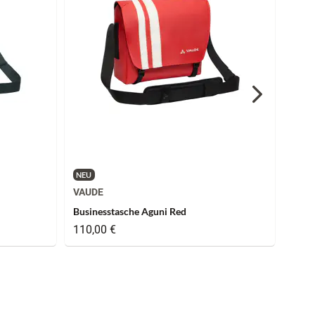
NEU
NEU
VAUDE
VAU
Businesstasche Aguni Red
Busi
110,00 €
110,