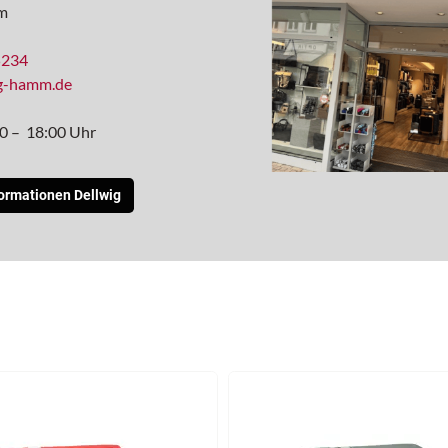
m
5234
ig-hamm.de
00 – 18:00 Uhr
formationen Dellwig