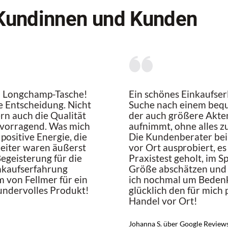
Kundinnen und Kunden
en Longchamp-Tasche!
Ein schönes Einkaufser
e Entscheidung. Nicht
Suche nach einem bequ
ern auch die Qualität
der auch größere Akte
ervorragend. Was mich
aufnimmt, ohne alles z
positive Energie, die
Die Kundenberater bei 
beiter waren äußerst
vor Ort ausprobiert, e
Begeisterung für die
Praxistest geholt, im S
nkaufserfahrung
Größe abschätzen und t
m von Fellmer für ein
ich nochmal um Bedenk
undervolles Produkt!
glücklich den für mich
Handel vor Ort!
Johanna S. über Google Review