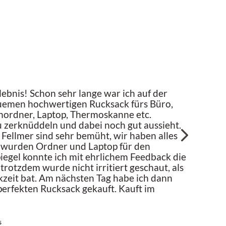
lebnis! Schon sehr lange war ich auf der
Di
emen hochwertigen Rucksack fürs Büro,
au
nordner, Laptop, Thermoskanne etc.
ei
u zerknüddeln und dabei noch gut aussieht.
Tr
Fellmer sind sehr bemüht, wir haben alles
Wa
s wurden Ordner und Laptop für den
piegel konnte ich mit ehrlichem Feedback die
rotzdem wurde nicht irritiert geschaut, als
zeit bat. Am nächsten Tag habe ich dann
 perfekten Rucksack gekauft. Kauft im
s
Man